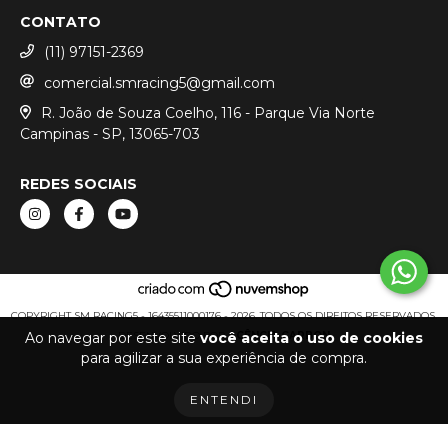
CONTATO
(11) 97151-2369
comercial.smracing5@gmail.com
R. João de Souza Coelho, 116 - Parque Via Norte
Campinas - SP, 13065-703
REDES SOCIAIS
COPYRIGHT SM RACING5 - 16435511000176 - 2026. TODOS OS DIREITOS RESERVADOS.
DESENVOLVIDO POR
AGÊNCIA CARBON
Ao navegar por este site
você aceita o uso de cookies
para agilizar a sua experiência de compra.
ENTENDI