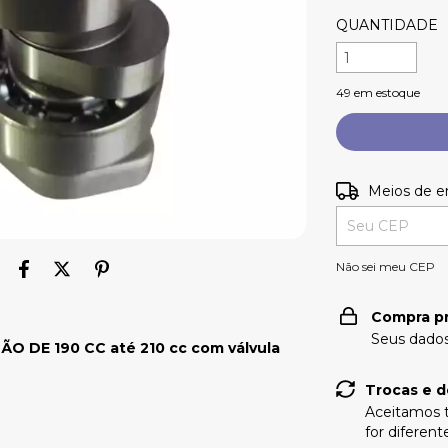
QUANTIDADE
49
em estoque
Entregas para o
Meios de e
Não sei meu CEP
Compra p
Seus dados
 DE 190 CC até 210 cc com válvula
Trocas e 
Aceitamos t
for diferen