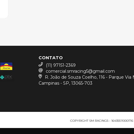
CONTATO
(11) 97151-2369
comercial.smracing5@gmail.com
R. João de Souza Coelho, 116 - Parque Via
Campinas - SP, 13065-703
COPYRIGHT SM RACING5 - 1643551100017