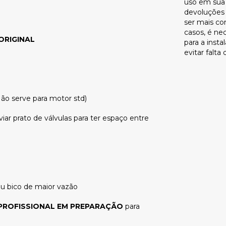
uso em sua 
devoluções
ser mais co
casos, é ne
ORIGINAL
para a inst
evitar falt
ão serve para motor std)
iar prato de válvulas para ter espaço entre
u bico de maior vazão
PROFISSIONAL EM PREPARAÇÃO
para