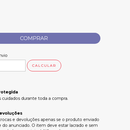
 CEP:
ALTERAR CEP
nvio
CALCULAR
rotegida
 cuidados durante toda a compra.
devoluções
rocas e devoluções apenas se o produto enviado
te do anunciado. O item deve estar lacrado e sem